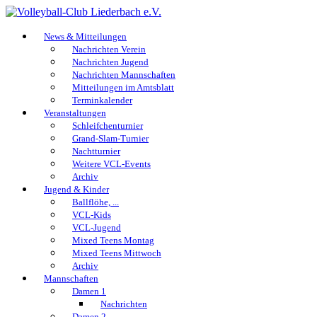
News & Mitteilungen
Nachrichten Verein
Nachrichten Jugend
Nachrichten Mannschaften
Mitteilungen im Amtsblatt
Terminkalender
Veranstaltungen
Schleifchenturnier
Grand-Slam-Turnier
Nachtturnier
Weitere VCL-Events
Archiv
Jugend & Kinder
Ballflöhe, ...
VCL-Kids
VCL-Jugend
Mixed Teens Montag
Mixed Teens Mittwoch
Archiv
Mannschaften
Damen 1
Nachrichten
Damen 2