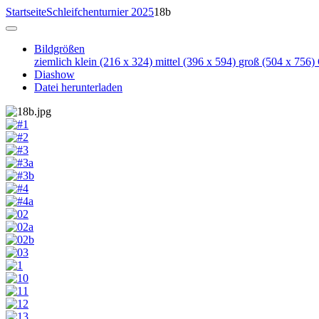
Startseite
Schleifchenturnier 2025
18b
Bildgrößen
ziemlich klein
(216 x 324)
mittel
(396 x 594)
groß
(504 x 756)
Diashow
Datei herunterladen