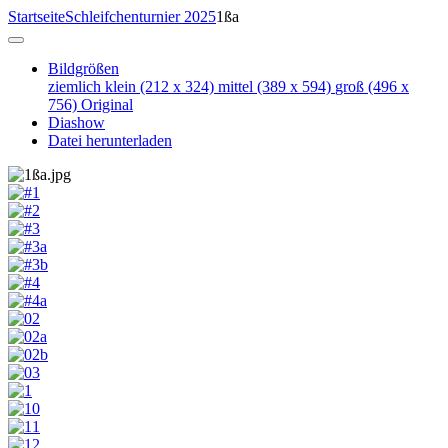
Startseite
Schleifchenturnier 2025
1ßa
Bildgrößen
ziemlich klein
(212 x 324)
mittel
(389 x 594)
groß
(496 x
756)
Original
Diashow
Datei herunterladen