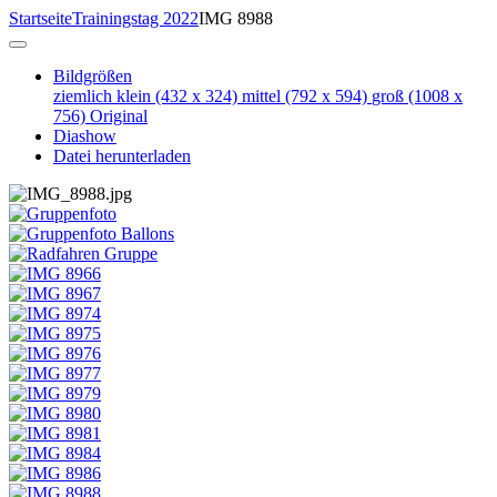
Startseite
Trainingstag 2022
IMG 8988
Bildgrößen
ziemlich klein
(432 x 324)
mittel
(792 x 594)
groß
(1008 x
756)
Original
Diashow
Datei herunterladen