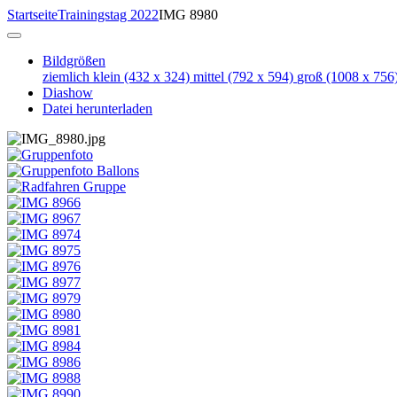
Startseite
Trainingstag 2022
IMG 8980
Bildgrößen
ziemlich klein
(432 x 324)
mittel
(792 x 594)
groß
(1008 x 756
Diashow
Datei herunterladen