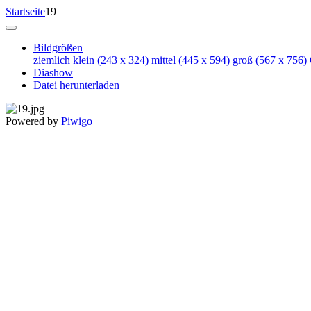
Startseite
19
Bildgrößen
ziemlich klein
(243 x 324)
mittel
(445 x 594)
groß
(567 x 756)
Diashow
Datei herunterladen
Powered by
Piwigo