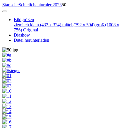
Startseite
Schleifchenturnier 2023
50
Bildgrößen
ziemlich klein
(432 x 324)
mittel
(792 x 594)
groß
(1008 x
756)
Original
Diashow
Datei herunterladen