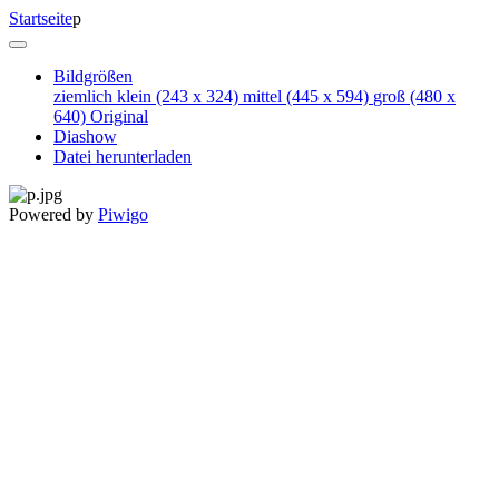
Startseite
p
Bildgrößen
ziemlich klein
(243 x 324)
mittel
(445 x 594)
groß
(480 x
640)
Original
Diashow
Datei herunterladen
Powered by
Piwigo